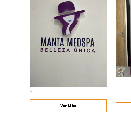
...
...
Ver Más